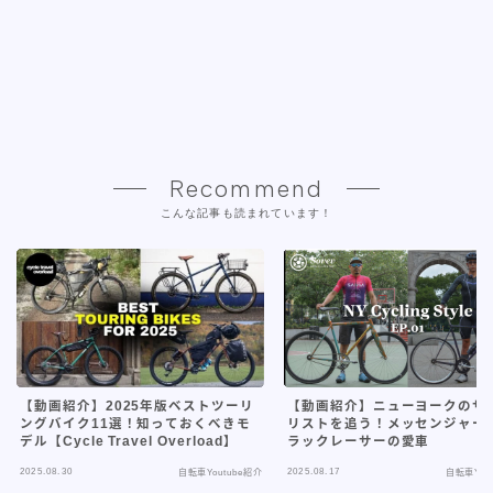
Recommend
こんな記事も読まれています！
【動画紹介】ニューヨークのサ
【動画紹介】2025年版ベストツーリ
リストを追う！メッセンジャー
ングバイク11選！知っておくべきモ
ラックレーサーの愛車
デル【Cycle Travel Overload】
2025.08.30
2025.08.17
自転車Youtube紹介
自転車You