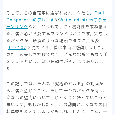
ライド
東洋フレーム
考察記事
そして、この自転車に選ばれたパーツたち
。Paul
自転車バッグ系
Componentsのブレーキ
や
White Industriesのチェ
ーンリング
など、どれも美しさと機能性を兼ね備え
た、僕が心から愛するブランドばかりです。完成し
たバイクが、砂漠のような場所でタフに走る姿
[
05:27:07
]を見たとき、僕は本当に感動しました。
見た目の美しさだけでなく、どんな場所でも乗り手
を支えるという、深い信頼性がそこにはありまし
た。
この記事では、そんな「究極のビルド」の動画か
ら、僕が感じたこと、そして一台のバイクが持つ、
底なしの魅力について、じっくりと語っていこうと
思います。もしかしたら、この動画が、あなたの自
転車観も変えてしまうかもしれませんよ。さあ、一