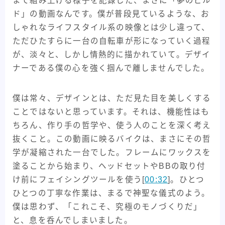
まで組み上げる様子を記録した、まさに「夢のビル
30kmh巡航への道
ADEPT
ARAYA
BMX
ド」の動画なんです。僕が普段見ているような、お
しゃれなライフスタイル系の映像とは少し違って、
CHROME
fairweather
KONA
ただひたすらに一台の自転車が形になっていく過程
MagicCompornents
MASI
MIYATA
NJS
が、淡々と、しかし情熱的に描かれていて。デザイ
ParkTools
Paul
salsa bikes
SENSAH
ナーである僕の心を強く掴んで離しませんでした。
SHIMANO
Surly
swift industries
The Radavist
TREK
Ultra Romance
僕は常々、デザインとは、ただ見た目を美しくする
ことではないと思っています。それは、機能性はも
WTB
XTR
アンクルリンネ
アート
ちろん、作り手の哲学や、使う人のことを深く考え
イベント・フェス
ギザプロダクツ
ギヤ周り
抜くこと。この動画に映るバイクは、まさにその哲
クランクブラザーズ
グリップ
コンポ
学が凝縮された一台でした。フレームにワックスを
塗ることから始まり、ヘッドセットやBBの取り付
コンポーネント
ステム
セライタリア
け前にフェイシングツールを使う[
00:32
]。ひとつ
バイクメーカー紹介記事
パーツメーカー
ひとつの丁寧な作業は、まるで神聖な儀式のよう。
ピスト・トラックバイク
フレームバッグ
僕は思わず、「これこそ、究極のモノづくりだ」
と、息を呑んでしまいました。
フレーム紹介記事
マキシス
メッセンジャー