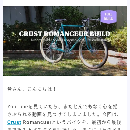
メーカー紹介
82
フレームメーカー紹介
25
パーツメーカー紹介
58
プロダクト紹介
84
フレーム紹介
44
パーツ紹介
40
記事紹介
32
自転車Youtube紹介
47
皆さん、こんにちは！
自転車うんちく系
93
その他記事
8
YouTubeを見ていたら、またとんでもなく心を揺
さぶられる動画を見つけてしまいました。今回は、
All View
346
Crust
Romancuer
というバイクを、最初から最後