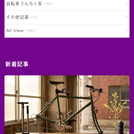
自転車うんちく系
93
その他記事
8
All View
346
新着記事