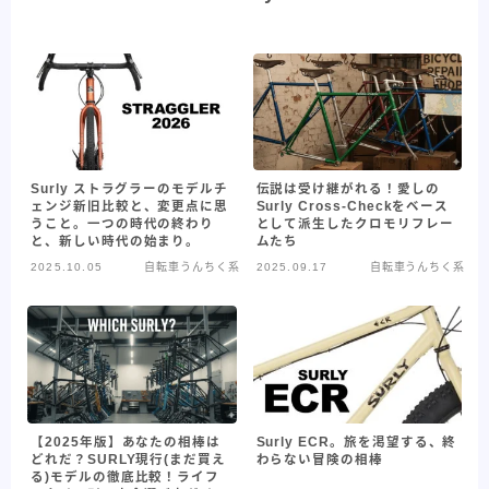
メーカー紹介
82
フレームメーカー紹介
25
パーツメーカー紹介
58
プロダクト紹介
84
フレーム紹介
44
Surly ストラグラーのモデルチ
伝説は受け継がれる！愛しの
パーツ紹介
40
ェンジ新旧比較と、変更点に思
Surly Cross-Checkをベース
うこと。一つの時代の終わり
として派生したクロモリフレー
と、新しい時代の始まり。
ムたち
記事紹介
32
2025.10.05
自転車うんちく系
2025.09.17
自転車うんちく系
自転車Youtube紹介
47
自転車うんちく系
93
その他記事
8
All View
346
【2025年版】あなたの相棒は
Surly ECR。旅を渇望する、終
どれだ？SURLY現行(まだ買え
わらない冒険の相棒
る)モデルの徹底比較！ライフ