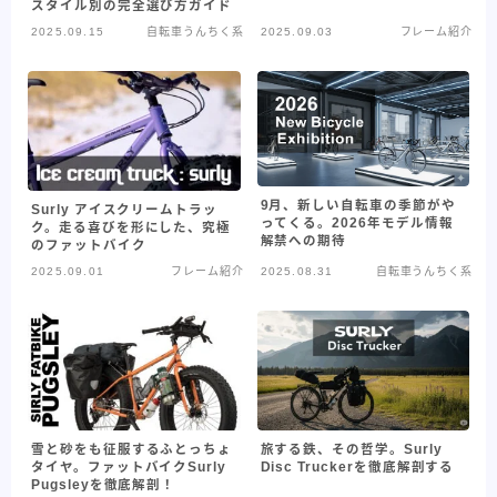
スタイル別の完全選び方ガイド
30kmh巡航への道
ADEPT
ARAYA
BMX
2025.09.15
自転車うんちく系
2025.09.03
フレーム紹介
CHROME
fairweather
KONA
MagicCompornents
MASI
MIYATA
NJS
ParkTools
Paul
salsa bikes
SENSAH
SHIMANO
Surly
swift industries
The Radavist
TREK
Ultra Romance
9月、新しい自転車の季節がや
Surly アイスクリームトラッ
ってくる。2026年モデル情報
ク。走る喜びを形にした、究極
解禁への期待
のファットバイク
WTB
XTR
アンクルリンネ
アート
2025.09.01
フレーム紹介
2025.08.31
自転車うんちく系
イベント・フェス
ギザプロダクツ
ギヤ周り
クランクブラザーズ
グリップ
コンポ
コンポーネント
ステム
セライタリア
バイクメーカー紹介記事
パーツメーカー
ピスト・トラックバイク
フレームバッグ
雪と砂をも征服するふとっちょ
旅する鉄、その哲学。Surly
タイヤ。ファットバイクSurly
Disc Truckerを徹底解剖する
Pugsleyを徹底解剖！
フレーム紹介記事
マキシス
メッセンジャー