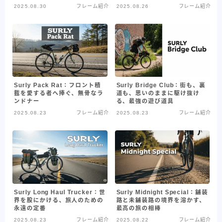
2025.08.30
フレーム紹介
2025.08.26
フレーム紹介
ライド
東洋フレーム
考察記事
自転車バッグ系
Surly Pack Rat：フロント積
Surly Bridge Club：街も、裏
載を愛する者へ捧ぐ、無骨なラ
道も、思いのままに駆け抜け
ンドナー
る、最強の遊び道具
2025.08.23
フレーム紹介
2025.08.23
フレーム紹介
Surly Long Haul Trucker：世
Surly Midnight Special：舗装
界を股にかける、旅人のための
路と未舗装路の境界を溶かす、
永遠の定番
最高の旅の相棒
2025.08.23
フレーム紹介
2025.08.22
フレーム紹介