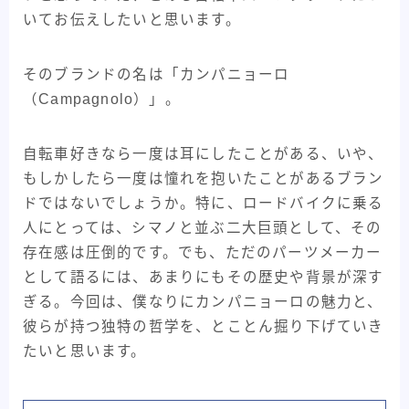
いてお伝えしたいと思います。
30kmh巡航への道
ADEPT
ARAYA
BMX
CHROME
fairweather
KONA
そのブランドの名は「カンパニョーロ
MagicCompornents
MASI
MIYATA
NJS
（Campagnolo）」。
ParkTools
Paul
salsa bikes
SENSAH
SHIMANO
Surly
swift industries
自転車好きなら一度は耳にしたことがある、いや、
The Radavist
TREK
Ultra Romance
もしかしたら一度は憧れを抱いたことがあるブラン
ドではないでしょうか。特に、ロードバイクに乗る
WTB
XTR
アンクルリンネ
アート
人にとっては、シマノと並ぶ二大巨頭として、その
イベント・フェス
ギザプロダクツ
ギヤ周り
存在感は圧倒的です。でも、ただのパーツメーカー
クランクブラザーズ
グリップ
コンポ
として語るには、あまりにもその歴史や背景が深す
ぎる。今回は、僕なりにカンパニョーロの魅力と、
コンポーネント
ステム
セライタリア
彼らが持つ独特の哲学を、とことん掘り下げていき
バイクメーカー紹介記事
パーツメーカー
たいと思います。
ピスト・トラックバイク
フレームバッグ
フレーム紹介記事
マキシス
メッセンジャー