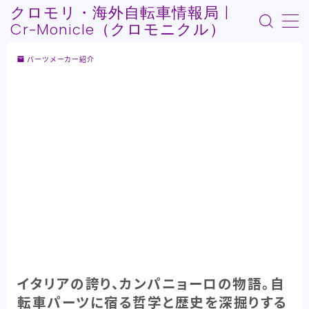
クロモリ・海外自転車情報局 |
Cr-Monicle（クロモニクル）
MENU
パーツメーカー紹介
Who am I?
記事紹介
自転車Youtube紹介
自転車うんちく系
その他記事
イタリアの誇り、カンパニョーロの物語。自
転車パーツに宿る哲学と歴史を深掘りする