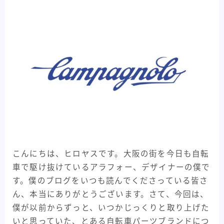
メーカー紹介
82
フレームメーカー紹介
25
パーツメーカー紹介
58
プロダクト紹介
84
フレーム紹介
44
パーツ紹介
40
記事紹介
32
自転車Youtube紹介
47
こんにちは、ヒロヤスです。大阪の街を今日も自転
自転車うんちく系
93
車で駆け抜けているアラフォー、デザイナーの僕で
す。僕のブログをいつも読んでくださっている皆さ
その他記事
8
ん、本当にありがとうございます。さて、今回は、
All View
346
僕が以前からずっと、いつかじっくりと取り上げた
いと思っていた、とある自転車パーツブランドにつ