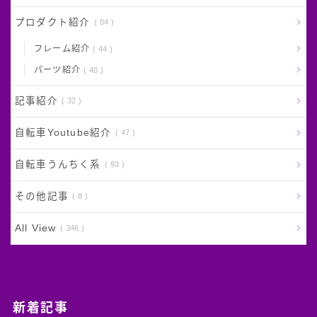
プロダクト紹介
84
フレーム紹介
44
パーツ紹介
40
記事紹介
32
自転車Youtube紹介
47
自転車うんちく系
93
その他記事
8
Follow Me
All View
346
新着記事