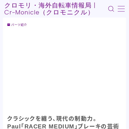
クロモリ・海外自転車情報局 |
Cr-Monicle（クロモニクル）
MENU
パーツ紹介
Who am I?
記事紹介
自転車Youtube紹介
自転車うんちく系
その他記事
クラシックを纏う、現代の制動力。
Paul「RACER MEDIUM」ブレーキの芸術