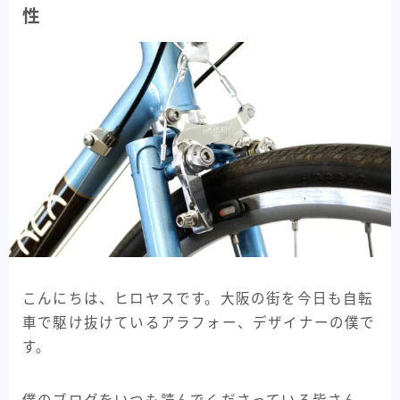
メーカー紹介
82
性
フレームメーカー紹介
25
パーツメーカー紹介
58
プロダクト紹介
84
フレーム紹介
44
パーツ紹介
40
記事紹介
32
自転車Youtube紹介
47
自転車うんちく系
93
こんにちは、ヒロヤスです。大阪の街を今日も自転
車で駆け抜けているアラフォー、デザイナーの僕で
その他記事
8
す。
All View
346