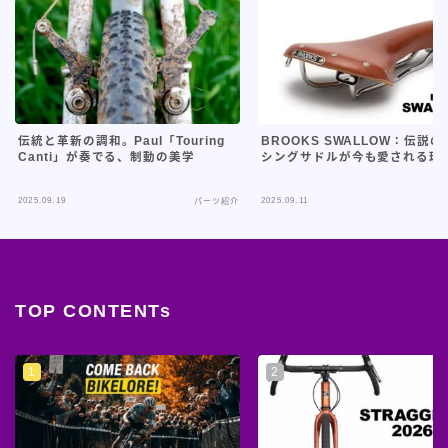
伝統と革新の調和。Paul「Touring
BROOKS SWALLOW：伝説
Canti」が奏でる、制動の美学
シングサドルが今も愛される理
2025.09.19
2025.09.11
パーツ紹介
パ
TOP CONTENTs