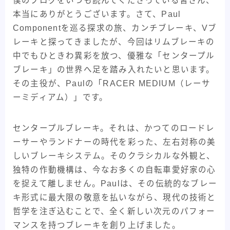
僕のブログをいつも読んでくださっている皆さん、
30kmh巡航への道
ADEPT
ARAYA
BMX
本当にありがとうございます。さて、Paul
Componentを巡る探求の旅、カンチブレーキ、Vブ
CHROME
fairweather
KONA
レーキと探ってきましたが、今回はリムブレーキの
MagicCompornents
MASI
MIYATA
NJS
中でもひときわ異彩を放つ、優雅な「センタープル
ParkTools
Paul
salsa bikes
SENSAH
ブレーキ」の世界へ足を踏み入れたいと思います。
SHIMANO
Surly
swift industries
その主役が、Paulの「RACER MEDIUM（レーサ
The Radavist
TREK
Ultra Romance
ーミディアム）」です。
WTB
XTR
アンクルリンネ
アート
センタープルブレーキ。それは、かつてのロードレ
イベント・フェス
ギザプロダクツ
ギヤ周り
ーサーやランドナーの時代を彩った、左右対称の美
クランクブラザーズ
グリップ
コンポ
しいブレーキシステム。そのクラシカルな外観と、
独特の作動機構は、今なお多くの自転車愛好家の心
コンポーネント
ステム
セライタリア
を捉えて離しません。Paulは、その伝統的なブレー
バイクメーカー紹介記事
パーツメーカー
キ形式に最大限の敬意を払いながら、現代の技術と
ピスト・トラックバイク
フレームバッグ
哲学を注ぎ込むことで、全く新しい次元のパフォー
マンスを持つブレーキを創り上げました。
フレーム紹介記事
マキシス
メッセンジャー