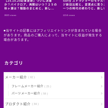
【25.10.20記事更新】ついに決着
Surly ストラグラーのモデルチ
か？バイクロア、再開はいつ？２５の
ジ新旧比較と、変更点に思うこ
秋ヶ瀬は？騒動のまとめと、新しい
一つの時代の終わりと、新しい
情報のおっかけ。
の始まり。
3935
views
1218
views
■当サイトの記事にはアフィリエイトリンクが含まれている場合
があります。商品のご購入によって、当サイトに収益が発生する
場合があります。
カテゴリ
Follow Me
メーカー紹介
82
フレームメーカー紹介
25
パーツメーカー紹介
58
プロダクト紹介
84