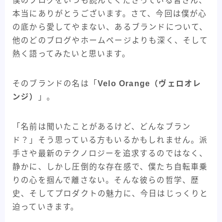
僕のブログをいつも読んでくださっている皆さん、
30kmh巡航への道
ADEPT
ARAYA
BMX
本当にありがとうございます。さて、今回は僕が心
の底から愛してやまない、あるブランドについて、
CHROME
fairweather
KONA
他のどのブログやホームページよりも深く、そして
MagicCompornents
MASI
MIYATA
NJS
熱く語ってみたいと思います。
ParkTools
Paul
salsa bikes
SENSAH
SHIMANO
Surly
swift industries
そのブランドの名は「
Velo Orange（ヴェロオレ
The Radavist
TREK
Ultra Romance
ンジ）
」。
WTB
XTR
アンクルリンネ
アート
「名前は聞いたことがあるけど、どんなブラン
イベント・フェス
ギザプロダクツ
ギヤ周り
ド？」そう思っている方もいるかもしれません。派
クランクブラザーズ
グリップ
コンポ
手さや最新のテクノロジーを追求するのではなく、
コンポーネント
ステム
セライタリア
静かに、しかし圧倒的な存在感で、僕たち自転車乗
りの心を掴んで離さない。そんな彼らの哲学、歴
バイクメーカー紹介記事
パーツメーカー
史、そしてプロダクトの魅力に、今日はじっくりと
ピスト・トラックバイク
フレームバッグ
迫っていきます。
フレーム紹介記事
マキシス
メッセンジャー