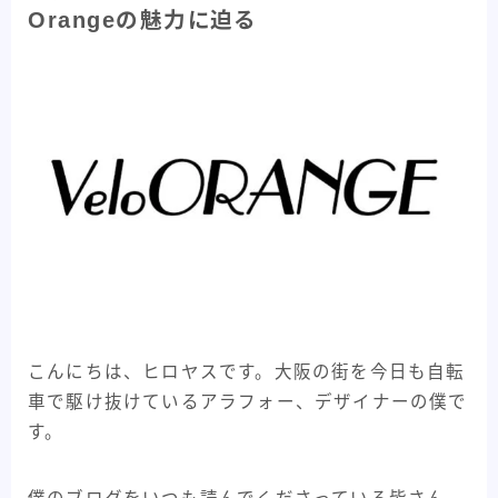
メーカー紹介
82
Orangeの魅力に迫る
フレームメーカー紹介
25
パーツメーカー紹介
58
プロダクト紹介
84
フレーム紹介
44
パーツ紹介
40
記事紹介
32
自転車Youtube紹介
47
自転車うんちく系
93
こんにちは、ヒロヤスです。大阪の街を今日も自転
車で駆け抜けているアラフォー、デザイナーの僕で
その他記事
8
す。
All View
346