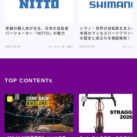
老舗の職人技が光る、日本の自転車
シマノ：世界の自転車を支える
パーツメーカー「NITTO」の魅力
本発のマンモスパーツブランド
の歴史と成立ちを徹底解剖！
2025.10.06
2025.09.06
パーツメーカー紹介
パーツメー
TOP CONTENTs