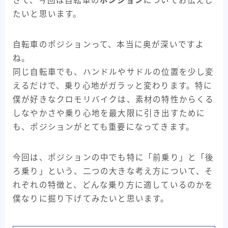
さて、今回は自転車の
ポジション
についてお伝えし
30kmh巡航への道
ADEPT
ARAYA
BMX
たいと思います。
CHROME
fairweather
KONA
自転車のポジションって、本当に奥が深いですよ
MagicCompornents
MASI
MIYATA
NJS
ね。
ParkTools
Paul
salsa bikes
SENSAH
同じ自転車でも、ハンドルやサドルの位置を少し変
SHIMANO
Surly
swift industries
えるだけで、乗り心地がガラッと変わります。特に
The Radavist
TREK
Ultra Romance
僕が好きなクロモリバイクは、素材の特性からくる
しなやかさや乗り心地を最大限に引き出すために
WTB
XTR
アンクルリンネ
アート
も、ポジションがとても重要になってきます。
イベント・フェス
ギザプロダクツ
ギヤ周り
クランクブラザーズ
グリップ
コンポ
今回は、ポジションの中でも特に「前乗り」と「後
コンポーネント
ステム
セライタリア
ろ乗り」という、二つの大きな考え方について、そ
れぞれの特徴と、どんな乗り方に適しているのかを
バイクメーカー紹介記事
パーツメーカー
僕なりに掘り下げてみたいと思います。
ピスト・トラックバイク
フレームバッグ
フレーム紹介記事
マキシス
メッセンジャー