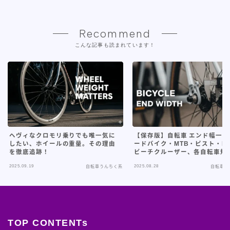
Recommend
こんな記事も読まれています！
ヘヴィなクロモリ乗りでも唯一気に
【保存版】自転車 エンド幅一覧
したい、ホイールの重量。その理由
ードバイク・MTB・ピスト・B
を徹底追跡！
ビーチクルーザー、各自転車規
徹底解説！BOOSTや特殊エン
2025.09.19
2025.08.28
自転車うんちく系
自転車う
いても網羅
TOP CONTENTs