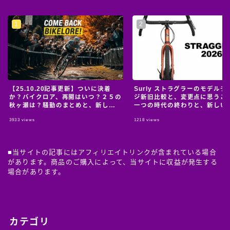
【25.10.20記事更新】ついに決着
Surly ストラグラーのモデルチ
か？バイクロア、再開はいつ？２５の
ジ新旧比較と、変更点に思うこ
秋ヶ瀬は？騒動のまとめと、新しい
一つの時代の終わりと、新しい
情報のおっかけ。
の始まり。
3933
views
1218
views
Follow Me
■当サイトの記事にはアフィリエイトリンクが含まれている場合
があります。商品のご購入によって、当サイトに収益が発生する
場合があります。
カテゴリ