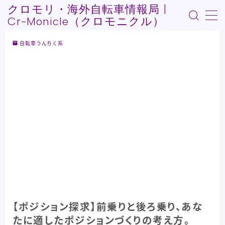
クロモリ・海外自転車情報局 |
Cr-Monicle（クロモニクル）
MENU
自転車うんちく系
Who am I?
記事紹介
自転車Youtube紹介
自転車うんちく系
その他記事
【ポジション探求】前乗りと後ろ乗り、あな
たに適したポジションづくりの考え方。