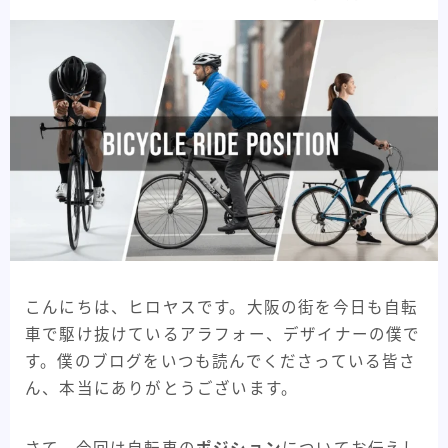
メーカー紹介
82
フレームメーカー紹介
25
パーツメーカー紹介
58
プロダクト紹介
84
フレーム紹介
44
パーツ紹介
40
記事紹介
32
自転車Youtube紹介
47
こんにちは、ヒロヤスです。大阪の街を今日も自転
自転車うんちく系
93
車で駆け抜けているアラフォー、デザイナーの僕で
す。僕のブログをいつも読んでくださっている皆さ
その他記事
8
ん、本当にありがとうございます。
All View
346