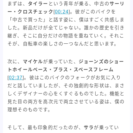
まずは、
タイラー
という青年が乗る、中古の
サーリ
ー・クロスチェック
[
00:24
]。彼がこのバイクを
「中古で買った」と話す姿に、僕はすごく共感しま
した。新品だけが全てじゃない。誰かの歴史を引き
継ぎ、そこに自分だけの物語を重ねていく。それこ
そが、自転車の楽しさの一つなんだと思います。
次に、
マイケル
が乗っていた、
ジョーンズのショー
トホイールベース・プラス・スペースフレーム
[
02:37
]。彼はこのバイクのフォークがお気に入り
だと話していましたが、その独創的な形状は、まさ
しくデザイナーの心をくすぐるものでした。機能と
見た目の両方を高次元で両立させている姿は、僕の
理想そのものです。
そして、最も印象的だったのが、
サラ
が乗ってい