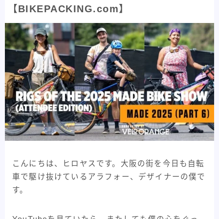
メーカー紹介
82
【BIKEPACKING.com】
フレームメーカー紹介
25
パーツメーカー紹介
58
プロダクト紹介
84
フレーム紹介
44
パーツ紹介
40
記事紹介
32
自転車Youtube紹介
47
自転車うんちく系
93
こんにちは、ヒロヤスです。大阪の街を今日も自転
車で駆け抜けているアラフォー、デザイナーの僕で
その他記事
8
す。
All View
346