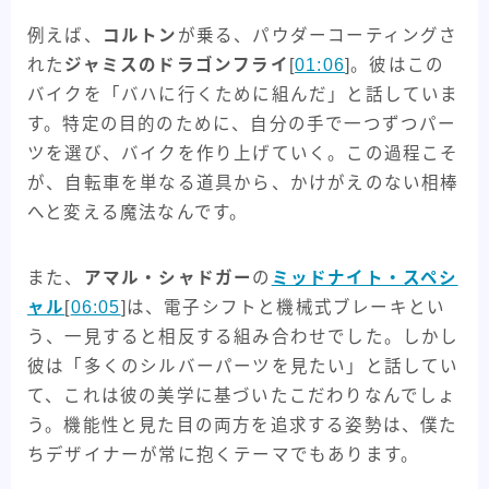
例えば、
コルトン
が乗る、パウダーコーティングさ
れた
ジャミスのドラゴンフライ
[
01:06
]。彼はこの
バイクを「バハに行くために組んだ」と話していま
す。特定の目的のために、自分の手で一つずつパー
ツを選び、バイクを作り上げていく。この過程こそ
が、自転車を単なる道具から、かけがえのない相棒
へと変える魔法なんです。
また、
アマル・シャドガー
の
ミッドナイト・スペシ
ャル
[
06:05
]は、電子シフトと機械式ブレーキとい
う、一見すると相反する組み合わせでした。しかし
彼は「多くのシルバーパーツを見たい」と話してい
て、これは彼の美学に基づいたこだわりなんでしょ
う。機能性と見た目の両方を追求する姿勢は、僕た
ちデザイナーが常に抱くテーマでもあります。