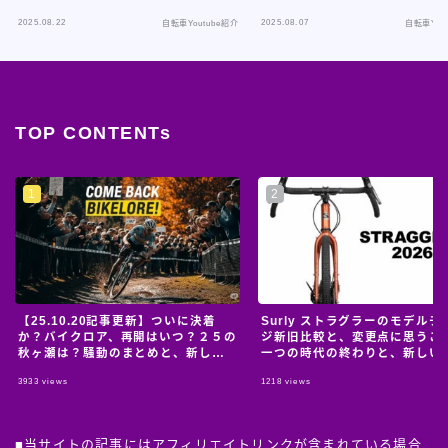
2025.08.22
2025.08.07
自転車Youtube紹介
自転車You
TOP CONTENTs
【25.10.20記事更新】ついに決着
Surly ストラグラーのモデルチ
か？バイクロア、再開はいつ？２５の
ジ新旧比較と、変更点に思うこ
秋ヶ瀬は？騒動のまとめと、新しい
一つの時代の終わりと、新しい
情報のおっかけ。
の始まり。
3933
views
1218
views
■当サイトの記事にはアフィリエイトリンクが含まれている場合