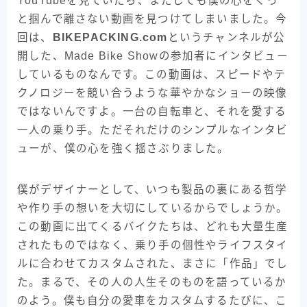
YouTubeを見ていたら、またしても僕の心をぐっ
30kmh巡航への道
ADEPT
ARAYA
BMX
と掴んで離さない動画を見つけてしまいました。今
回は、
BIKEPACKING.com
というチャンネルが公
CHROME
fairweather
KONA
開した、Made Bike Showの参加者にインタビュー
MagicCompornents
MASI
MIYATA
NJS
しているものなんです。この動画は、スピードやテ
ParkTools
Paul
salsa bikes
SENSAH
クノロジーを競い合うような華やかなショーの映像
SHIMANO
Surly
swift industries
ではないんですよ。一台の自転車と、それを愛する
The Radavist
TREK
Ultra Romance
一人の乗り手。ただそれだけのシンプルなインタビ
ューが、僕の心を強く揺さぶりました。
WTB
XTR
アンクルリンネ
アート
イベント・フェス
ギザプロダクツ
ギヤ周り
僕がデザイナーとして、いつも製品の裏にある哲学
クランクブラザーズ
グリップ
コンポ
や作り手の想いを大切にしているからでしょうか。
この動画に出てくるバイクたちは、どれも大量生産
コンポーネント
ステム
セライタリア
されたものではなく、乗り手の個性やライフスタイ
バイクメーカー紹介記事
パーツメーカー
ルに合わせてカスタムされた、まさに「作品」でし
ピスト・トラックバイク
フレームバッグ
た。まるで、その人の人生そのものを語っているか
のよう。僕も自分の愛車をカスタムするたびに、こ
フレーム紹介記事
マキシス
メッセンジャー