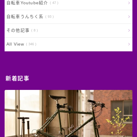
自転車Youtube紹介
47
自転車うんちく系
93
その他記事
8
All View
346
新着記事